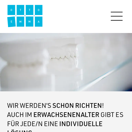
ALIGNER
LEISTUNGEN
Erwachsene
Heranwachsende
SCHON RICHTEN
WIR WERDEN’S
!
ÜBER UNS
ERWACHSENENALTER
AUCH IM
GIBT ES
INDIVIDUELLE
FÜR JEDE/N EINE
FAQ